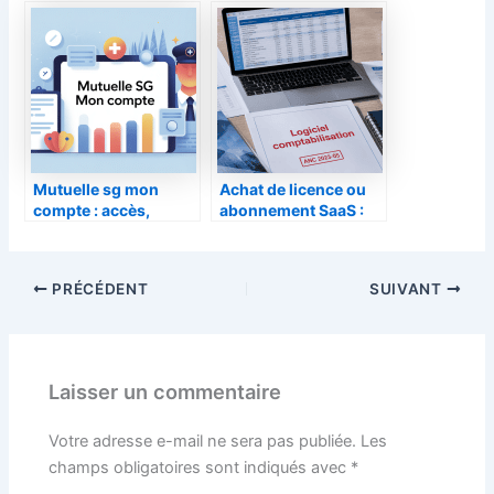
idées clés
pour bien estimer
Mutuelle sg mon
Achat de licence ou
compte : accès,
abonnement SaaS :
espace assuré et
comment
services en ligne
comptabiliser vos
logiciels sans erreur
PRÉCÉDENT
SUIVANT
?
Laisser un commentaire
Votre adresse e-mail ne sera pas publiée.
Les
champs obligatoires sont indiqués avec
*