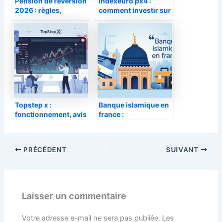
Pension de réversion
Indexeuro px4 :
2026 : règles,
comment investir sur
montants et
cet etf simplement
changements à
anticiper
Topstep x :
Banque islamique en
fonctionnement, avis
france :
et stratégie pour
fonctionnement,
trader financé
offres et alternatives
PRÉCÉDENT
SUIVANT
Laisser un commentaire
Votre adresse e-mail ne sera pas publiée.
Les