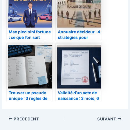
Max piccinini fortune
Annuaire décideur : 4
: ce que l’on sait
stratégies pour
vraiment de sa
prospecter sans
richesse
saturer vos listes de
diffusion
Trouver un pseudo
Validité d’un acte de
unique : 3 règles de
naissance : 3 mois, 6
lisibilité et 4
mois ou illimitée
méthodes pour
selon vos démarches
marquer les esprits
administratives
PRÉCÉDENT
SUIVANT