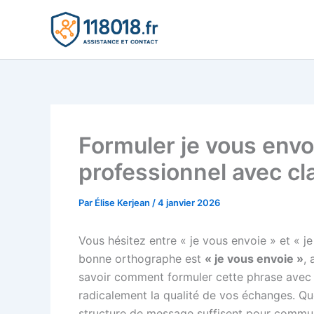
Aller
au
contenu
Formuler je vous envo
professionnel avec cla
Par
Élise Kerjean
/
4 janvier 2026
Vous hésitez entre « je vous envoie » et « j
bonne orthographe est
« je vous envoie »
, 
savoir comment formuler cette phrase avec c
radicalement la qualité de vos échanges. Qu
structure de message suffisent pour commun