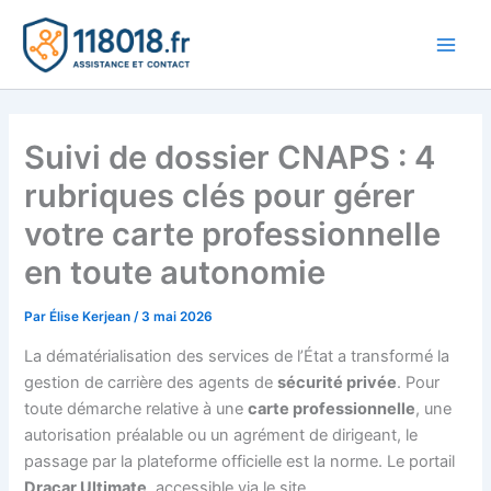
Aller
au
Main
contenu
Men
Suivi de dossier CNAPS : 4
rubriques clés pour gérer
votre carte professionnelle
en toute autonomie
Par
Élise Kerjean
/
3 mai 2026
La dématérialisation des services de l’État a transformé la
gestion de carrière des agents de
sécurité privée
. Pour
toute démarche relative à une
carte professionnelle
, une
autorisation préalable ou un agrément de dirigeant, le
passage par la plateforme officielle est la norme. Le portail
Dracar Ultimate
, accessible via le site