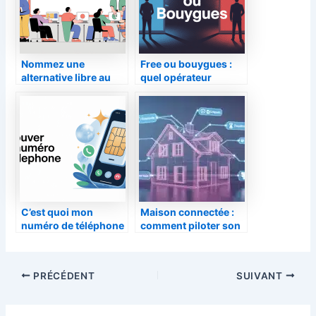
Nommez une
Free ou bouygues :
alternative libre au
quel opérateur
logiciel propriétaire
choisir selon votre
microsoft powerpoint
profil ?
: le guide complet
C’est quoi mon
Maison connectée :
numéro de téléphone
comment piloter son
: toutes les façons de
habitat sans sacrifier
le retrouver
sa vie privée ?
PRÉCÉDENT
SUIVANT