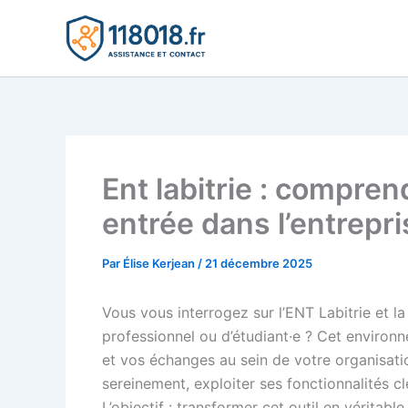
Aller
au
contenu
Ent labitrie : compren
entrée dans l’entrepri
Par
Élise Kerjean
/
21 décembre 2025
Vous vous interrogez sur l’ENT Labitrie et la
professionnel ou d’étudiant·e ? Cet enviro
et vos échanges au sein de votre organisat
sereinement, exploiter ses fonctionnalités c
L’objectif : transformer cet outil en véritabl