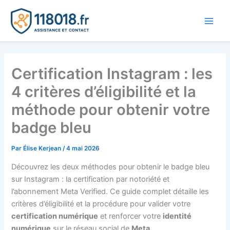
Aller
au
Main
contenu
Men
Certification Instagram : les
4 critères d’éligibilité et la
méthode pour obtenir votre
badge bleu
Par
Élise Kerjean
/
4 mai 2026
Découvrez les deux méthodes pour obtenir le badge bleu
sur Instagram : la certification par notoriété et
l’abonnement Meta Verified. Ce guide complet détaille les
critères d’éligibilité et la procédure pour valider votre
certification numérique
et renforcer votre
identité
numérique
sur le réseau social de
Meta
.